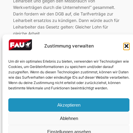
Leiharbeit und gegen den Missbrauch von
Werkverträgen durch die Unternehmen!“ gesammelt.
Darin fordern wir den DGB auf, die Tarifverträge zur
Leiharbeit ersatzlos zu kündigen. Dann würde auch für
Leiharbeiter das Gesetz gelten: Gleicher Lohn für
gleiche Arbeit.…
Zustimmung verwalten
Nächste Seite
→
Um dir ein optimales Erlebnis zu bieten, verwenden wir Technologien wie
Cookies, um Geräteinformationen zu speichern und/oder darauf
zuzugreifen. Wenn du diesen Technologien zustimmst, können wir Daten
wie das Surfverhalten oder eindeutige IDs auf dieser Website verarbeiten.
Wenn du deine Zustimmung nicht erteilst oder zurückziehst, können
bestimmte Merkmale und Funktionen beeinträchtigt werden.
Impressum
Akzeptieren
Datenschutzerklärung
Ablehnen
Einstellungen ansehen
Designed with
WordPress