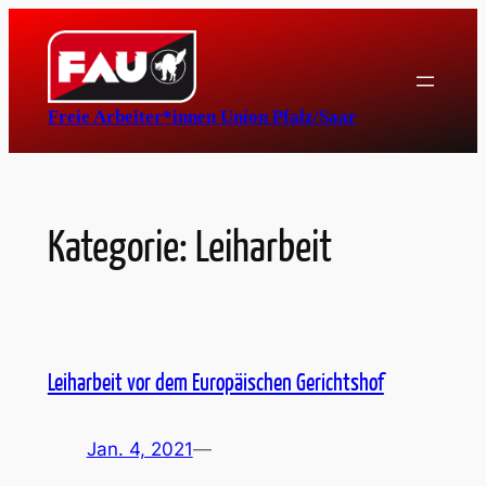
Zum
Inhalt
springen
Freie Arbeiter*innen Union Pfalz/Saar
Kategorie:
Leiharbeit
Leiharbeit vor dem Europäischen Gerichtshof
Jan. 4, 2021
—