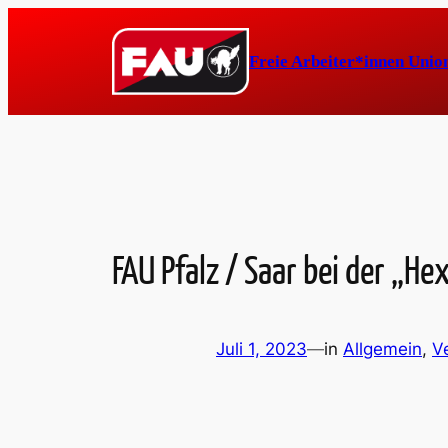
Zum
Inhalt
Freie Arbeiter*innen Unio
springen
FAU Pfalz / Saar bei der „He
Juli 1, 2023
—
in
Allgemein
, 
V