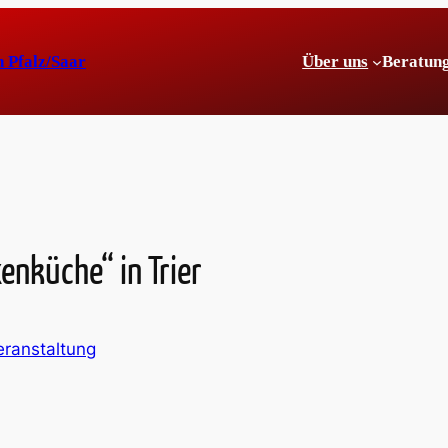
n Pfalz/Saar
Über uns
Beratun
xenküche“ in Trier
eranstaltung