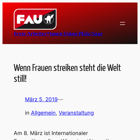
Zum
Inhalt
springen
Freie Arbeiter*innen Union Pfalz/Saar
Wenn Frauen streiken steht die Welt
still!
März 5, 2019
—
in
Allgemein
, 
Veranstaltung
Am 8. März ist Internationaler