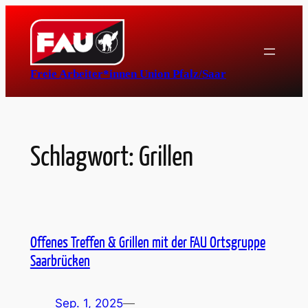
Zum
Inhalt
springen
Freie Arbeiter*innen Union Pfalz/Saar
Schlagwort:
Grillen
Offenes Treffen & Grillen mit der FAU Ortsgruppe
Saarbrücken
Sep. 1, 2025
—